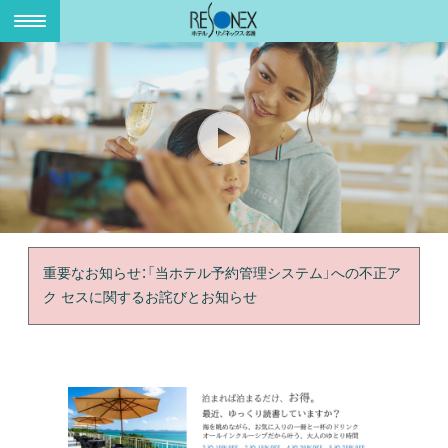
コ
ン
テ
ン
ツ
へ
ス
キ
ッ
プ
重要なお知らせ：「当ホテル予約管理システム」への不正ア
ク セスに関するお詫びとお知らせ